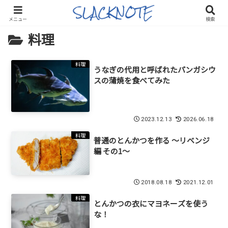
メニュー
検索
料理
料理
うなぎの代用と呼ばれたパンガシウ
スの蒲焼を食べてみた
2023.12.13
2026.06.18
料理
普通のとんかつを作る 〜リベンジ
編 その1〜
2018.08.18
2021.12.01
料理
とんかつの衣にマヨネーズを使う
な！