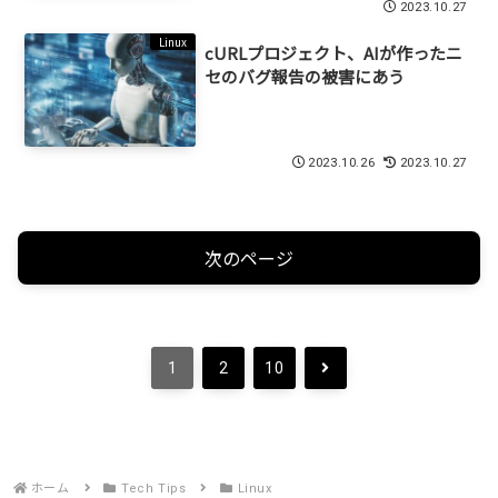
2023.10.27
Linux
cURLプロジェクト、AIが作ったニ
セのバグ報告の被害にあう
2023.10.26
2023.10.27
次のページ
次
1
2
10
へ
ホーム
Tech Tips
Linux