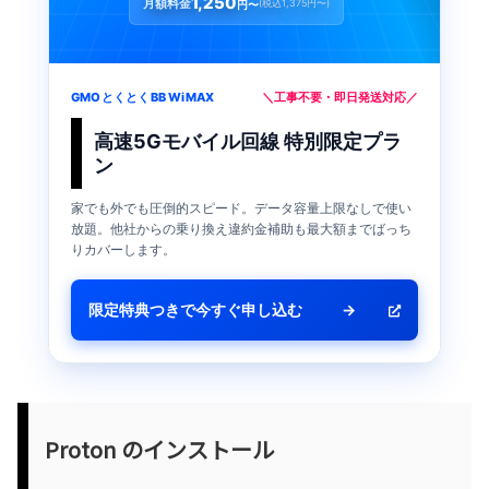
1,250
月額料金
(税込1,375円〜)
円〜
GMOとくとくBB WiMAX
＼工事不要・即日発送対応／
高速5Gモバイル回線 特別限定プラ
ン
家でも外でも圧倒的スピード。データ容量上限なしで使い
放題。他社からの乗り換え違約金補助も最大額までばっち
りカバーします。
限定特典つきで今すぐ申し込む
→
Proton のインストール