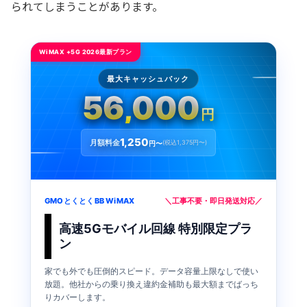
られてしまうことがあります。
WiMAX +5G 2026最新プラン
最大キャッシュバック
56,000
円
1,250
月額料金
(税込1,375円〜)
円〜
GMOとくとくBB WiMAX
＼工事不要・即日発送対応／
高速5Gモバイル回線 特別限定プラ
ン
家でも外でも圧倒的スピード。データ容量上限なしで使い
放題。他社からの乗り換え違約金補助も最大額までばっち
りカバーします。