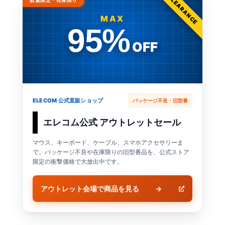
CLEARANCE
数量限定・在庫限り
MAX
95%
OFF
ELECOM 公式直販ショップ
パッケージ不良・旧型番
エレコム公式 アウトレットセール
マウス、キーボード、ケーブル、スマホアクセサリーま
で。パッケージ不良や在庫限りの旧型番品を、公式ストア
限定の衝撃価格で大放出中です。
アウトレット会場で商品を見る
→