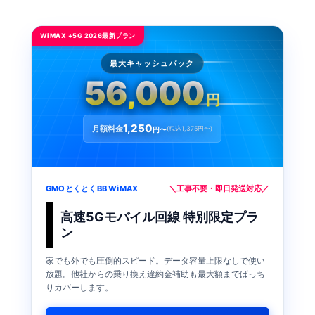
WiMAX +5G 2026最新プラン
最大キャッシュバック
56,000
円
1,250
月額料金
(税込1,375円〜)
円〜
GMOとくとくBB WiMAX
＼工事不要・即日発送対応／
高速5Gモバイル回線 特別限定プラ
ン
家でも外でも圧倒的スピード。データ容量上限なしで使い
放題。他社からの乗り換え違約金補助も最大額までばっち
りカバーします。