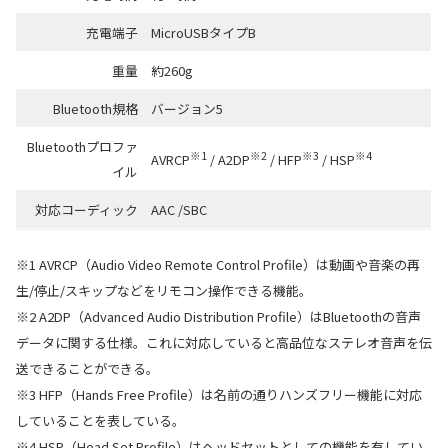
充電端子
MicroUSBタイプB
重量
約260g
Bluetooth規格
バージョン5
Bluetoothプロファ
※1
※2
※3
※4
AVRCP
/ A2DP
/ HFP
/ HSP
イル
対応コーディック
AAC /SBC
※1 AVRCP（Audio Video Remote Control Profile）は動画や音楽の再
生/停止/スキップなどをリモコン操作できる機能。
※2 A2DP（Advanced Audio Distribution Profile）はBluetoothの音声
データに関する仕様。これに対応していると高品位なステレオ音声を伝
送できることができる。
※3 HFP（Hands Free Profile）は名前の通りハンズフリー機能に対応
していることを表している。
※4 HSP（Head Set Profile）はヘッドセットとしての機能を有してい