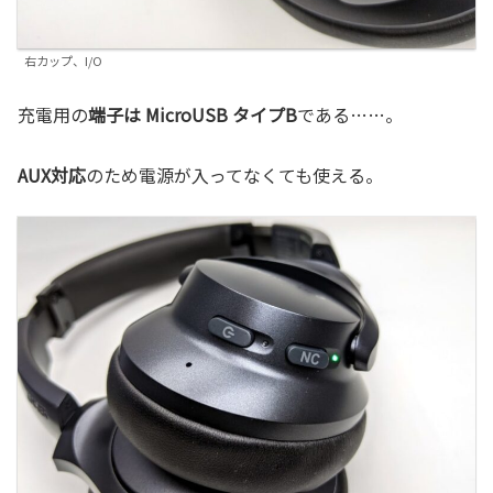
右カップ、I/O
充電用の
端子は MicroUSB タイプB
である……。
AUX対応
のため電源が入ってなくても使える。