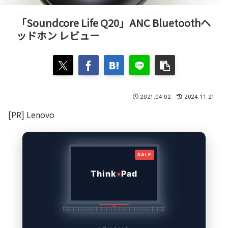
「Soundcore Life Q20」ANC Bluetoothヘ
ッドホン レビュー
2021.04.02
2024.11.21
[PR] Lenovo
SALE
Think
Pad