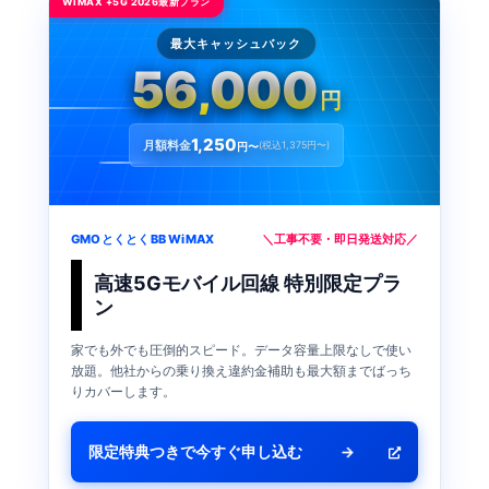
WiMAX +5G 2026最新プラン
最大キャッシュバック
56,000
円
1,250
月額料金
(税込1,375円〜)
円〜
GMOとくとくBB WiMAX
＼工事不要・即日発送対応／
高速5Gモバイル回線 特別限定プラ
ン
家でも外でも圧倒的スピード。データ容量上限なしで使い
放題。他社からの乗り換え違約金補助も最大額までばっち
りカバーします。
限定特典つきで今すぐ申し込む
→