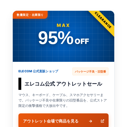
CLEARANCE
数量限定・在庫限り
MAX
95%
OFF
ELECOM 公式直販ショップ
パッケージ不良・旧型番
エレコム公式 アウトレットセール
マウス、キーボード、ケーブル、スマホアクセサリーま
で。パッケージ不良や在庫限りの旧型番品を、公式ストア
限定の衝撃価格で大放出中です。
アウトレット会場で商品を見る
→