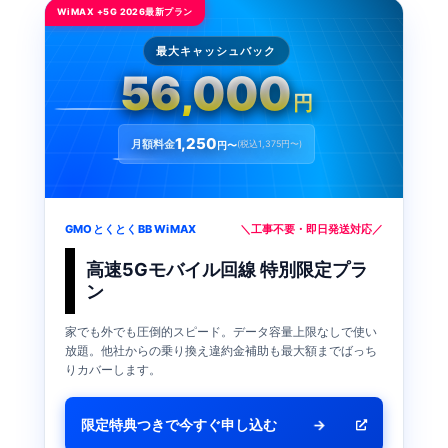
WiMAX +5G 2026最新プラン
最大キャッシュバック
56,000
円
1,250
月額料金
(税込1,375円〜)
円〜
GMOとくとくBB WiMAX
＼工事不要・即日発送対応／
高速5Gモバイル回線 特別限定プラ
ン
家でも外でも圧倒的スピード。データ容量上限なしで使い
放題。他社からの乗り換え違約金補助も最大額までばっち
りカバーします。
限定特典つきで今すぐ申し込む
→