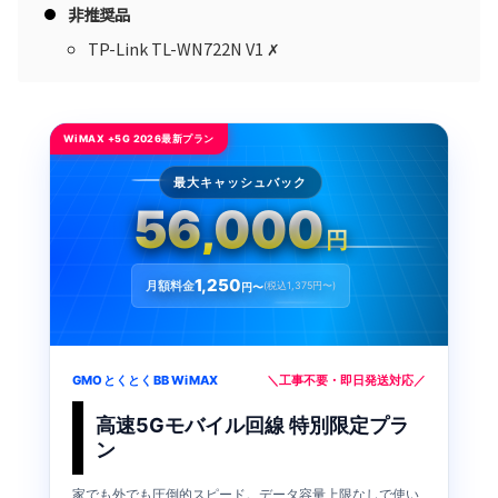
非推奨品
TP-Link TL-WN722N V1 ✗
WiMAX +5G 2026最新プラン
最大キャッシュバック
56,000
円
1,250
月額料金
(税込1,375円〜)
円〜
GMOとくとくBB WiMAX
＼工事不要・即日発送対応／
高速5Gモバイル回線 特別限定プラ
ン
家でも外でも圧倒的スピード。データ容量上限なしで使い