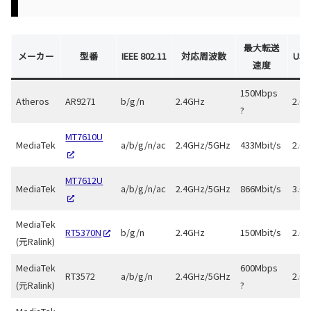
最大転送
メーカー
型番
IEEE 802.11
対応周波数
USB
速度
150Mbps
Atheros
AR9271
b/g/n
2.4GHz
2.0
?
MT7610U
MediaTek
a/b/g/n/ac
2.4GHz/5GHz
433Mbit/s
2.0
MT7612U
MediaTek
a/b/g/n/ac
2.4GHz/5GHz
866Mbit/s
3.0
MediaTek
RT5370N
b/g/n
2.4GHz
150Mbit/s
2.0
(元Ralink)
MediaTek
600Mbps
RT3572
a/b/g/n
2.4GHz/5GHz
2.0
(元Ralink)
?