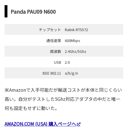
Panda PAU09 N600
チップセット
Ralink RT5572
通信速度
600Mbps
周波数
2.4Ghz/5Ghz
USB
2.0
IEEE 802.11
a/b/g/n
米Amazonで入手可能だが輸送コストが本体と同じくらい
高い。自分がテストした5Ghz対応アダプタの中だと唯一
何も設定もせずに動いた。
AMAZON.COM (USA) 購入ページへ