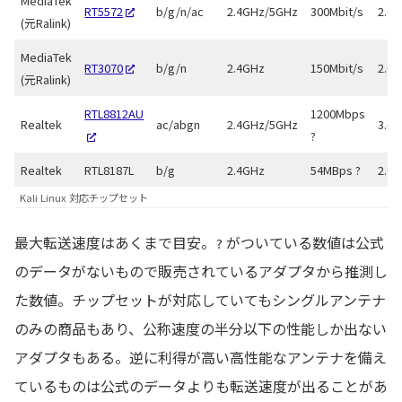
MediaTek
RT5572
b/g/n/ac
2.4GHz/5GHz
300Mbit/s
2.0
(元Ralink)
MediaTek
RT3070
b/g/n
2.4GHz
150Mbit/s
2.0
(元Ralink)
RTL8812AU
1200Mbps
Realtek
ac/abgn
2.4GHz/5GHz
3.0
?
Realtek
RTL8187L
b/g
2.4GHz
54MBps ?
2.0
Kali Linux 対応チップセット
最大転送速度はあくまで目安。
がついている数値は公式
?
のデータがないもので販売されているアダプタから推測し
た数値。チップセットが対応していてもシングルアンテナ
のみの商品もあり、公称速度の半分以下の性能しか出ない
アダプタもある。逆に利得が高い高性能なアンテナを備え
ているものは公式のデータよりも転送速度が出ることがあ