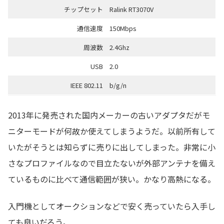
チップセット
Ralink RT3070V
通信速度
150Mbps
周波数
2.4Ghz
USB
2.0
IEEE 802.11
b/g/n
2013年に発売された国内メーカーの古いアダプタだがモ
ニターモードが何故か使えてしまうようだ。以前所有して
いたがそうとは知らずに売りに出してしまった。非常に小
さなプロファイルなので目立たないが外部アンテナを備え
ているものに比べて通信範囲が狭い。かなり高熱になる。
入門機としてオークションなどで安く売っていたら入手し
ても良いだろう。