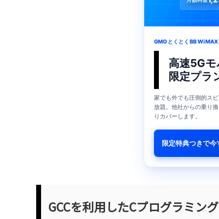
GMOとくとくBB WiMAX
高速5Gモ
限定プラ
家でも外でも圧倒的スピ
放題。他社からの乗り換
りカバーします。
限定特典つきで今
GCCを利用したCプログラミング