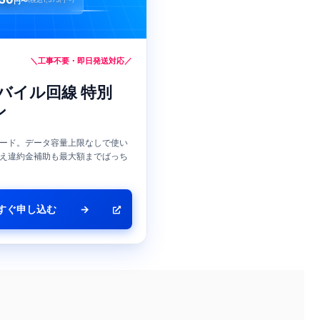
円〜
＼工事不要・即日発送対応／
バイル回線 特別
ン
ード。データ容量上限なしで使い
え違約金補助も最大額までばっち
すぐ申し込む
→