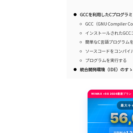
GCCを利用したCプログラ
GCC（GNU Compiler 
インストールされたGC
簡単なC言語プログラム
ソースコードをコンパイ
プログラムを実行する
統合開発環境（IDE）のす
WiMAX +5G 2026最新プラン
最大キ
56
1,
月額料金