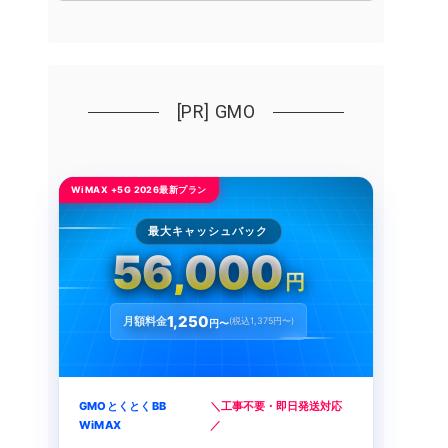
[PR] GMO
WiMAX +5G 2026最新プラン
最大キャッシュバック
56,000
円
1,250
月額料金
(税込1,375円〜)
円〜
GMOとくとくBB
＼工事不要・即日発送対応
WiMAX
／