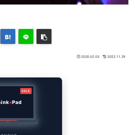
2020.02.03
2022.11.29
SALE
hink
Pad