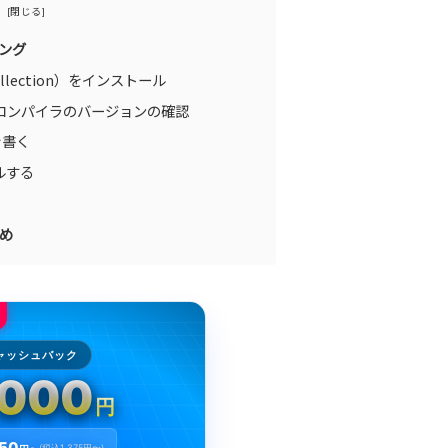
ミング
Collection）をインストール
Cコンパイラのバージョンの確認
を書く
ルする
ゝめ
ャッシュバック
,000
円
250
(税込1,375円〜)