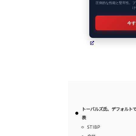
圧倒的な性能と堅牢性。プ
け
今す
トーバルズ氏、デフォルトでは
表
STIBP