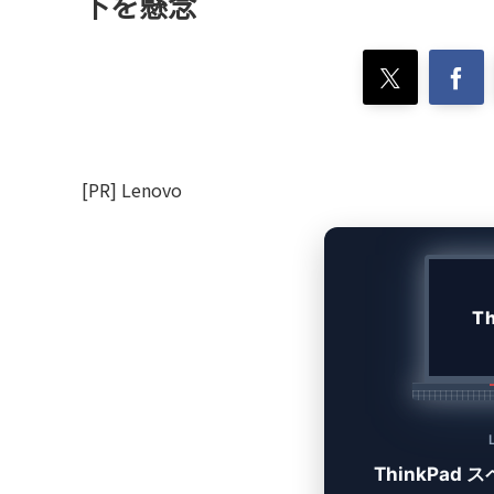
下を懸念
[PR] Lenovo
T
ThinkPad