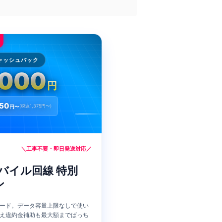
ャッシュバック
,000
円
250
(税込1,375円〜)
円〜
＼工事不要・即日発送対応／
バイル回線 特別
ン
ード。データ容量上限なしで使い
え違約金補助も最大額までばっち