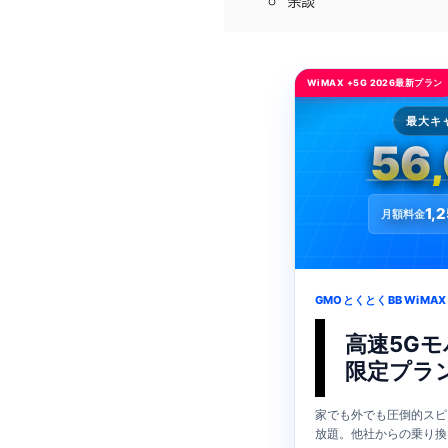
余談
WiMAX +5G 2026最新プラン
最大キ
56
1,
月額料金
GMOとくとくBB WiMAX
高速5Gモ
限定プラ
家でも外でも圧倒的スピ
放題。他社からの乗り換