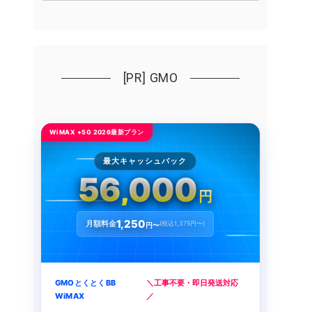
[PR] GMO
WiMAX +5G 2026最新プラン
最大キャッシュバック
56,000
円
1,250
月額料金
(税込1,375円〜)
円〜
GMOとくとくBB
＼工事不要・即日発送対応
WiMAX
／