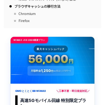
ブラウザキャッシュの移行方法
Chromium
Firefox
WiMAX +5G 2026最新プラン
最大キャッシュバック
56,000
円
1,250
月額料金
(税込1,375円〜)
円〜
GMOとくとくBB WiMAX
＼工事不要・即日発送対応／
高速5Gモバイル回線 特別限定プラ