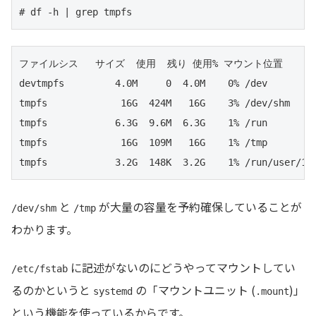
# df -h | grep tmpfs
ファイルシス   サイズ  使用  残り 使用% マウント位置

devtmpfs         4.0M     0  4.0M    0% /dev

tmpfs             16G  424M   16G    3% /dev/shm

tmpfs            6.3G  9.6M  6.3G    1% /run

tmpfs             16G  109M   16G    1% /tmp

tmpfs            3.2G  148K  3.2G    1% /run/user/10
と
が大量の容量を予約確保していることが
/dev/shm
/tmp
わかります。
に記述がないのにどうやってマウントしてい
/etc/fstab
るのかというと
の「マウントユニット (
)」
systemd
.mount
という機能を使っているからです。