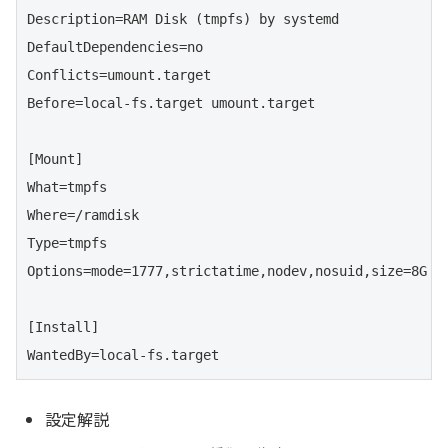
Description=RAM Disk (tmpfs) by systemd

DefaultDependencies=no

Conflicts=umount.target

Before=local-fs.target umount.target

[Mount]

What=tmpfs

Where=/ramdisk

Type=tmpfs

Options=mode=1777,strictatime,nodev,nosuid,size=8G

[Install]

WantedBy=local-fs.target
設定解説