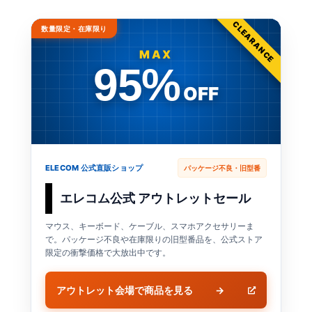
CLEARANCE
数量限定・在庫限り
MAX
95%
OFF
ELECOM 公式直販ショップ
パッケージ不良・旧型番
エレコム公式 アウトレットセール
マウス、キーボード、ケーブル、スマホアクセサリーま
で。パッケージ不良や在庫限りの旧型番品を、公式ストア
限定の衝撃価格で大放出中です。
アウトレット会場で商品を見る
→